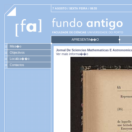
7 AGOSTO / SEXTA FEIRA / 08:55
APRESENTA��O
Miss�o
Jornal De Sciencias Mathematicas E Astronomicas.
Objectivos
Ver mais informa��o
Localiza��o
Contactos