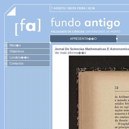
7 AGOSTO / SEXTA FEIRA / 02:56
APRESENTA��O
Miss�o
Jornal De Sciencias Mathematicas E Astronomicas.
Objectivos
Ver mais informa��o
Localiza��o
Contactos