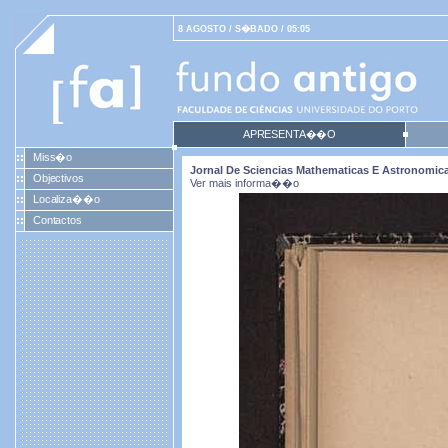
8 AGOSTO / S�BADO / 05:05
APRESENTA��O
Miss�o
Jornal De Sciencias Mathematicas E Astronomicas.
Objectivos
Ver mais informa��o
Localiza��o
Contactos