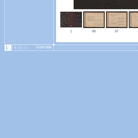
1
86
87
FCUP 2026