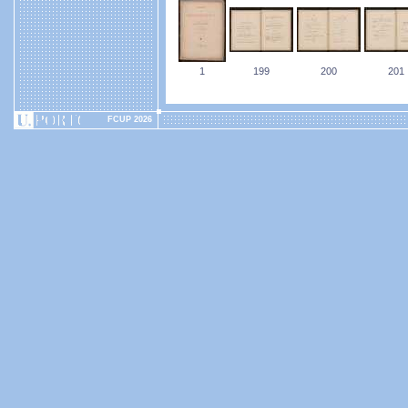
1
199
200
201
FCUP 2026