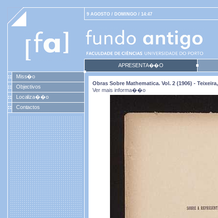
9 AGOSTO / DOMINGO / 14:47
APRESENTA��O
Miss�o
Obras Sobre Mathematica. Vol. 2 (1906) - Teixei
Objectivos
Ver mais informa��o
Localiza��o
Contactos