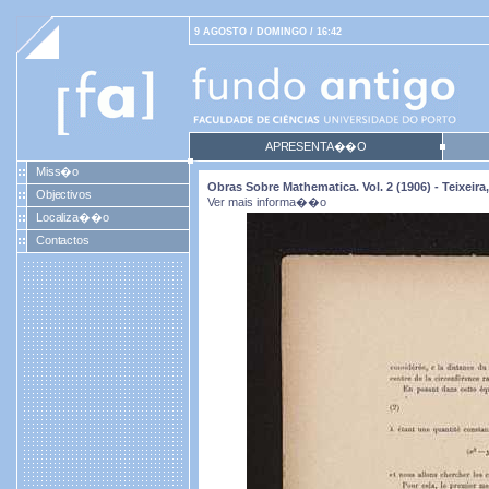
9 AGOSTO / DOMINGO / 16:42
APRESENTA��O
Miss�o
Obras Sobre Mathematica. Vol. 2 (1906) - Teixei
Objectivos
Ver mais informa��o
Localiza��o
Contactos