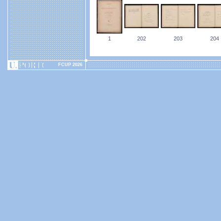
1
202
203
204
FCUP 2026