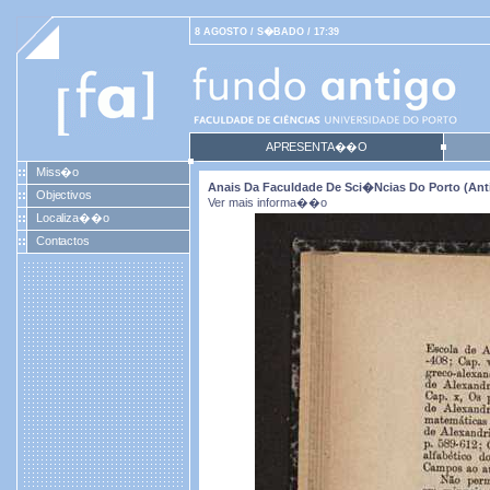
8 AGOSTO / S�BADO / 17:39
APRESENTA��O
Miss�o
Anais Da Faculdade De Sci�ncias Do Porto (antig
Objectivos
Ver mais informa��o
Localiza��o
Contactos