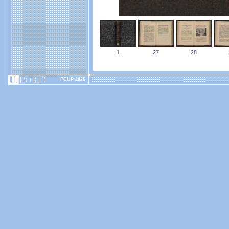
1
27
28
FCUP 2026