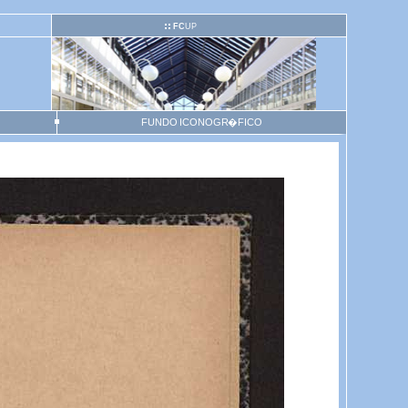
FC
UP
FUNDO ICONOGR�FICO