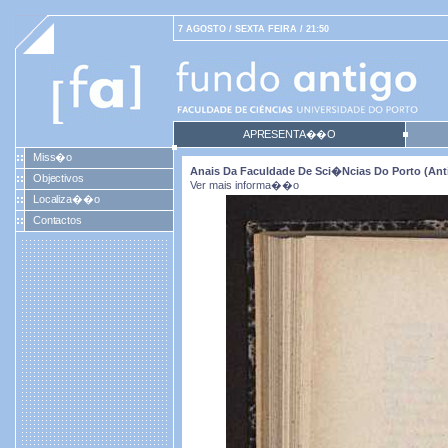
7 AGOSTO / SEXTA FEIRA / 21:50
APRESENTA��O
Miss�o
Anais Da Faculdade De Sci�ncias Do Porto (antig
Objectivos
Ver mais informa��o
Localiza��o
Contactos