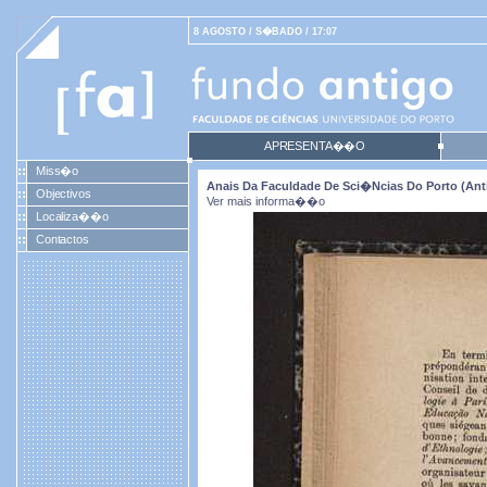
8 AGOSTO / S�BADO / 17:07
APRESENTA��O
Miss�o
Anais Da Faculdade De Sci�ncias Do Porto (antig
Objectivos
Ver mais informa��o
Localiza��o
Contactos