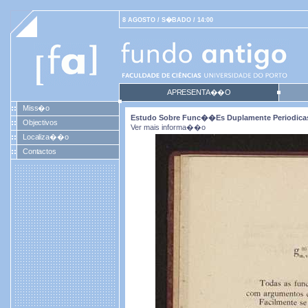
8 AGOSTO / S�BADO / 14:00
APRESENTA��O
Miss�o
Estudo Sobre Func��es Duplamente Periodicas D
Objectivos
Ver mais informa��o
Localiza��o
Contactos