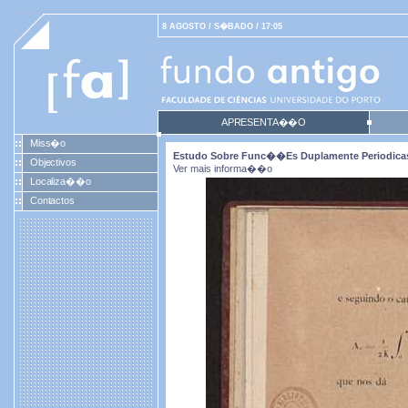
8 AGOSTO / S�BADO / 17:05
APRESENTA��O
Miss�o
Estudo Sobre Func��es Duplamente Periodicas D
Objectivos
Ver mais informa��o
Localiza��o
Contactos