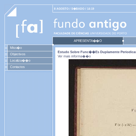
8 AGOSTO / S�BADO / 14:19
APRESENTA��O
Miss�o
Estudo Sobre Func��es Duplamente Periodicas D
Objectivos
Ver mais informa��o
Localiza��o
Contactos