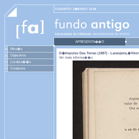
8 AGOSTO / S�BADO / 14:08
APRESENTA��O
Miss�o
O�impulso Das Terras (1887) - Laranjeira,�Vitori
Objectivos
Ver mais informa��o
Localiza��o
Contactos