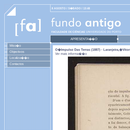
8 AGOSTO / S�BADO / 13:48
APRESENTA��O
Miss�o
O�impulso Das Terras (1887) - Laranjeira,�Vitori
Objectivos
Ver mais informa��o
Localiza��o
Contactos