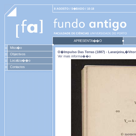
8 AGOSTO / S�BADO / 10:18
APRESENTA��O
Miss�o
O�impulso Das Terras (1887) - Laranjeira,�Vitori
Objectivos
Ver mais informa��o
Localiza��o
Contactos