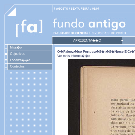
7 AGOSTO / SEXTA FEIRA / 03:07
APRESENTA��O
Miss�o
O�paleoz�ico Portugu�s�:�s�ntese E Cr�tic
Objectivos
Ver mais informa��o
Localiza��o
Contactos