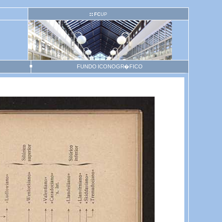
FC
UP
FUNDO ICONOGR�FICO