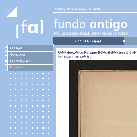
7 AGOSTO / SEXTA FEIRA / 22:56
APRESENTA��O
Miss�o
O�paleoz�ico Portugu�s�:�s�ntese E Cr�tic
Objectivos
Ver mais informa��o
Localiza��o
Contactos