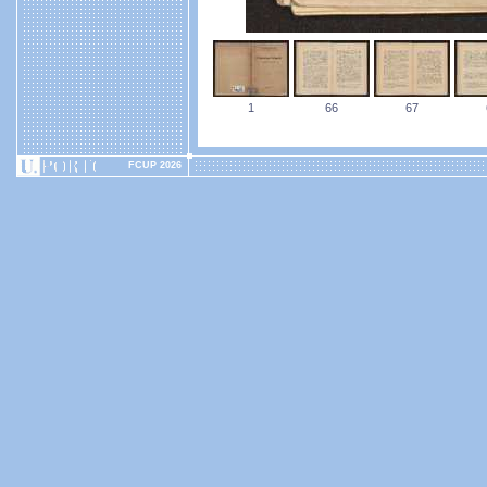
1
66
67
FCUP 2026