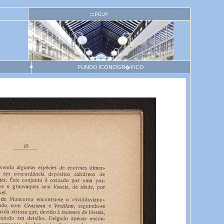
FC
UP
FUNDO ICONOGR�FICO