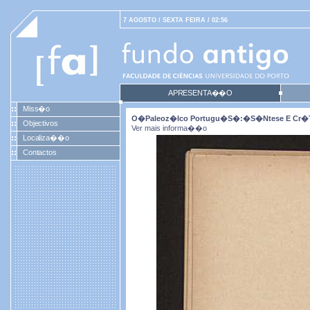
7 AGOSTO / SEXTA FEIRA / 02:56
APRESENTA��O
Miss�o
O�paleoz�ico Portugu�s�:�s�ntese E Cr�tic
Objectivos
Ver mais informa��o
Localiza��o
Contactos