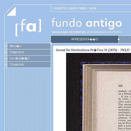
7 AGOSTO / SEXTA FEIRA / 04:05
APRESENTA��O
Miss�o
Jornal De Horticultura Pr�tica VI (1875) - 79/127
Objectivos
Localiza��o
Contactos