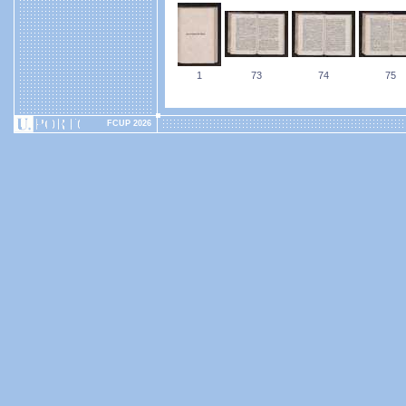
1
73
74
75
FCUP 2026