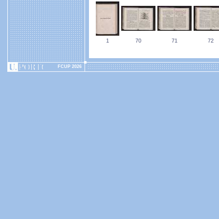
1
70
71
72
FCUP 2026