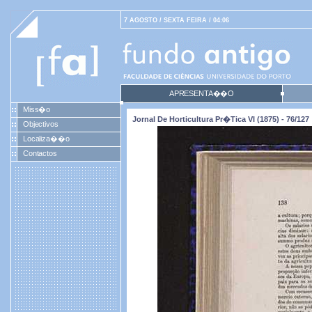
7 AGOSTO / SEXTA FEIRA / 04:06
APRESENTA��O
Miss�o
Jornal De Horticultura Pr�tica VI (1875) - 76/127
Objectivos
Localiza��o
Contactos