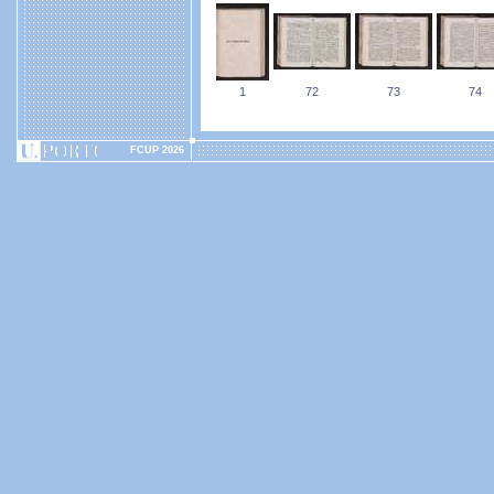
1
72
73
74
FCUP 2026