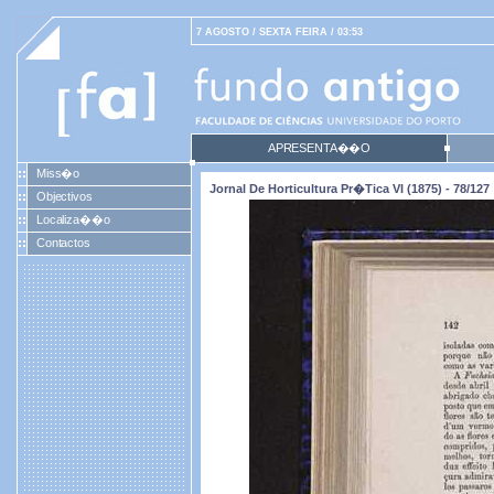
7 AGOSTO / SEXTA FEIRA / 03:53
APRESENTA��O
Miss�o
Jornal De Horticultura Pr�tica VI (1875) - 78/127
Objectivos
Localiza��o
Contactos