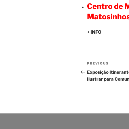
Centro de M
Matosinho
+ INFO
Navegação
Previous
PREVIOUS
de
Post
Exposição Itinerant
Ilustrar para Comun
artigos