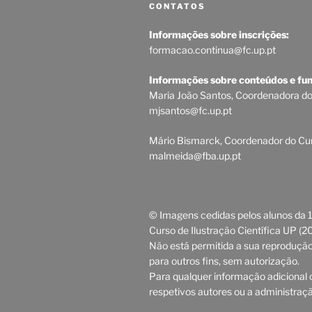
CONTATOS
Informações sobre inscrições:
formacao.continua@fc.up.pt
Informações sobre conteúdos e fu
Maria João Santos, Coordenadora d
mjsantos@fc.up.pt
Mário Bismarck, Coordenador do C
malmeida@fba.up.pt
© Imagens cedidas pelos alunos da 1
Curso de Ilustração Científica UP (2
Não está permitida a sua reprodução 
para outros fins, sem autorização.
Para qualquer informação adicional 
respetivos autores ou a administraç