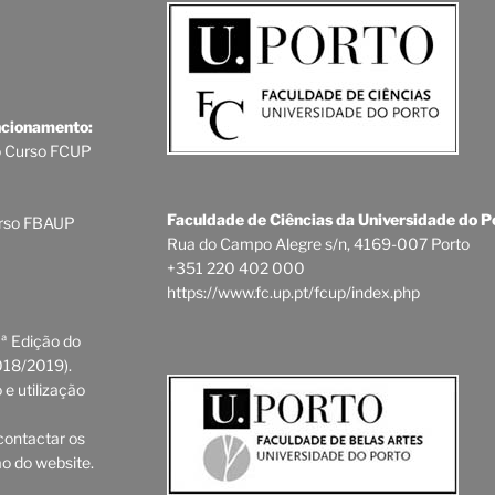
ncionamento:
o Curso FCUP
Faculdade de Ciências da Universidade do P
urso FBAUP
Rua do Campo Alegre s/n, 4169-007 Porto
+351 220 402 000
https://www.fc.up.pt/fcup/index.php
ª Edição do
018/2019).
e utilização
contactar os
ão do website.