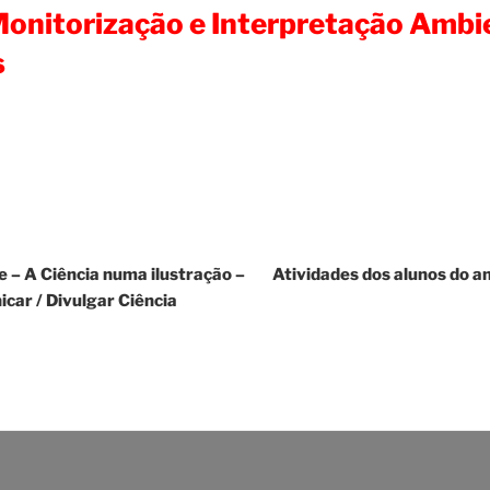
onitorização e Interpretação Ambi
s
e – A Ciência numa ilustração –
Atividades dos alunos do 
icar / Divulgar Ciência