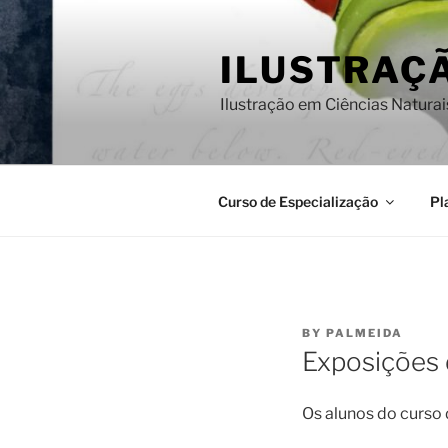
Skip
to
ILUSTRAÇÃ
content
Ilustração em Ciências Naturai
Curso de Especialização
Pl
POSTED
BY
PALMEIDA
ON
Exposições 
Os alunos do curso 