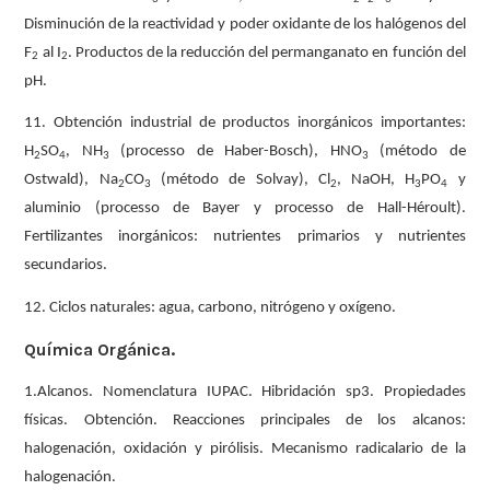
Disminución de la reactividad y poder oxidante de los halógenos del
F
al I
. Productos de la reducción del permanganato en función del
2
2
pH.
11. Obtención industrial de productos inorgánicos importantes:
H
SO
, NH
(processo de Haber-Bosch), HNO
(método de
2
4
3
3
Ostwald), Na
CO
(método de Solvay), Cl
, NaOH, H
PO
y
2
3
2
3
4
aluminio (processo de Bayer y processo de Hall-Héroult).
Fertilizantes inorgánicos: nutrientes primarios y nutrientes
secundarios.
12. Ciclos naturales: agua, carbono, nitrógeno y oxígeno.
Química Orgánica.
1.Alcanos. Nomenclatura IUPAC. Hibridación sp3. Propiedades
físicas. Obtención. Reacciones principales de los alcanos:
halogenación, oxidación y pirólisis. Mecanismo radicalario de la
halogenación.