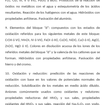
F(I), Cl(I, III, V ó VII), Pb(II) y Bi(II). Productos de la reacción de
óxidos no metálicos con el agua y estequiometría de los ácidos
resultantes. Reacción de los halógenos con el agua. Hidróxidos con
propiedades anfóteras. Pasivación del aluminio.
9. Elementos del bloque “d”: compuestos con los estados de
oxidación referidos para los siguientes metales de este bloque:
Cr(III ó VI), Mn(II, IV ó VII), Fe(II ó III), Co(II), Ni(II), Cu(I ó II), Ag(I),
Zn(II), Hg(I ó II). Colores en disolución acuosa de los iones de los
referidos metales del bloque “d” y la valencia de los cationes que se
forman. Hidróxidos con propiedades anfóteras. Pasivación del
hierro y del cromo.
10. Oxidación y reducción: predicción de las reacciones de
oxidación con base en los valores de potenciales normales de
reducción. Solubilización de los metales en medio ácido diluido.
Aniones comúnmente usados como oxidantes y redutores:
propiedades reductoras del HNO
y sus sales, propiedades
2
oxidantes del HNO
y sus sales, reacción del Na
S
O
con yodo.
3
2
2
3