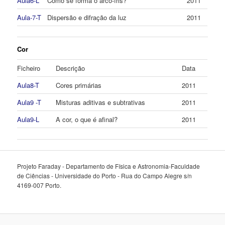
Aula6-L
Como se forma o arco-íris?
2011
Aula-7-T
Dispersão e difração da luz
2011
Cor
Ficheiro
Descrição
Data
Aula8-T
Cores primárias
2011
Aula9 -T
Misturas aditivas e subtrativas
2011
Aula9-L
A cor, o que é afinal?
2011
Projeto Faraday - Departamento de Física e Astronomia-Faculdade
de Ciências - Universidade do Porto - Rua do Campo Alegre s/n
4169-007 Porto.