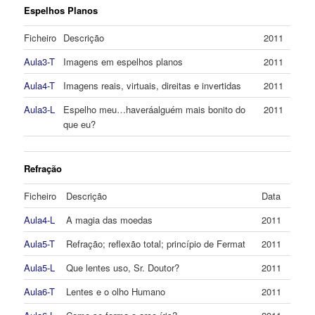
Espelhos Planos
Ficheiro
Descrição
2011
Aula3-T
Imagens em espelhos planos
2011
Aula4-T
Imagens reais, virtuais, direitas e invertidas
2011
Aula3-L
Espelho meu…haveráalguém mais bonito do
2011
que eu?
Refração
Ficheiro
Descrição
Data
Aula4-L
A magia das moedas
2011
Aula5-T
Refração; reflexão total; princípio de Fermat
2011
Aula5-L
Que lentes uso, Sr. Doutor?
2011
Aula6-T
Lentes e o olho Humano
2011