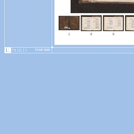
1
8
9
FCUP 2026