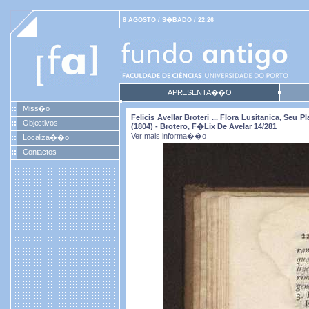
8 AGOSTO / S�BADO / 22:26
APRESENTA��O
Miss�o
Felicis Avellar Broteri ... Flora Lusitanica, Se
Objectivos
(1804) - Brotero, F�lix De Avelar 14/281
Ver mais informa��o
Localiza��o
Contactos