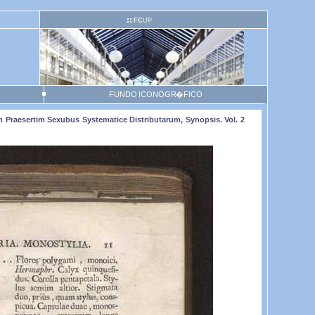
FC
UP
FUNDO ICONOGR�FICO
rum Praesertim Sexubus Systematice Distributarum, Synopsis. Vol. 2