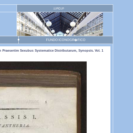
FC
UP
FUNDO ICONOGR�FICO
rum Praesertim Sexubus Systematice Distributarum, Synopsis. Vol. 1