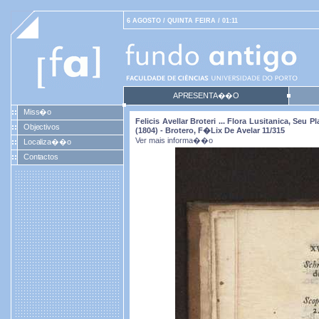
6 AGOSTO / QUINTA FEIRA / 01:11
APRESENTA��O
Miss�o
Felicis Avellar Broteri ... Flora Lusitanica, Se
Objectivos
(1804) - Brotero, F�lix De Avelar 11/315
Ver mais informa��o
Localiza��o
Contactos