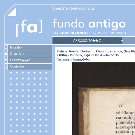
9 AGOSTO / DOMINGO / 14:19
APRESENTA��O
Miss�o
Felicis Avellar Broteri ... Flora Lusitanica, Se
Objectivos
(1804) - Brotero, F�lix De Avelar 5/315
Ver mais informa��o
Localiza��o
Contactos