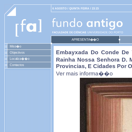
6 AGOSTO / QUINTA FEIRA / 23:15
APRESENTA��O
Miss�o
Embayxada Do Conde De Vi
Objectivos
Rainha Nossa Senhora D. M
Localiza��o
Contactos
Provincias, E Cidades Por 
Ver mais informa��o