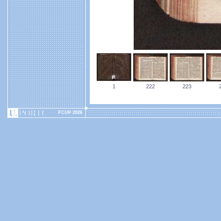
1
222
223
FCUP 2026