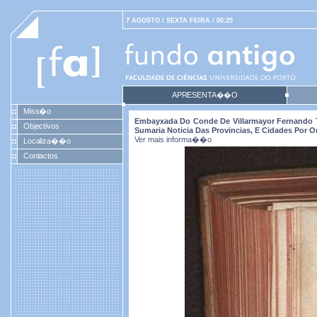
7 AGOSTO / SEXTA FEIRA / 00:25
APRESENTA��O
Miss�o
Embayxada Do Conde De Villarmayor Fernando T
Objectivos
Sumaria Noticia Das Provincias, E Cidades Por O
Ver mais informa��o
Localiza��o
Contactos