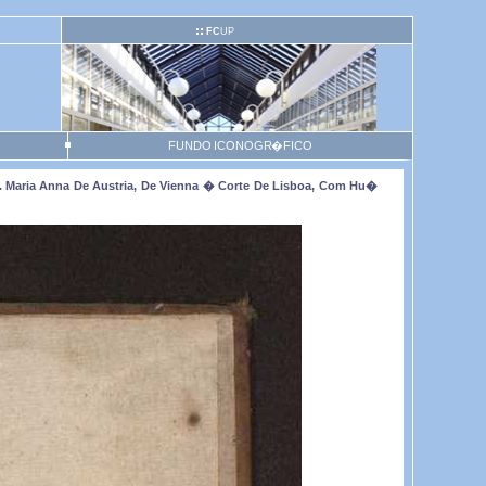
FC
UP
FUNDO ICONOGR�FICO
. Maria Anna De Austria, De Vienna � Corte De Lisboa, Com Hu�