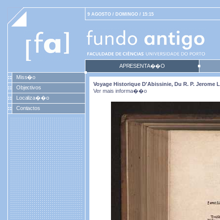
9 AGOSTO / DOMINGO / 15:15
APRESENTA��O
Miss�o
Voyage Historique D'Abissinie, Du R. P. Jerome
Objectivos
Ver mais informa��o
Localiza��o
Contactos