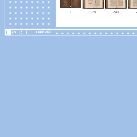
1
239
240
FCUP 2026