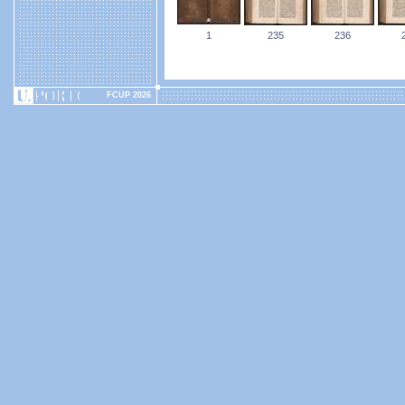
1
235
236
FCUP 2026