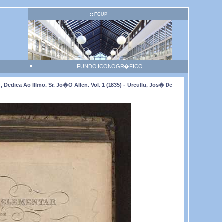
FC
UP
FUNDO ICONOGR�FICO
Dedica Ao Illmo. Sr. Jo�o Allen. Vol. 1 (1835) - Urcullu, Jos� De