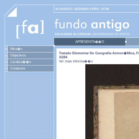
10 AGOSTO / SEGUNDA FEIRA / 07:50
APRESENTA��O
Miss�o
Tratado Elementar De Geografia Astron�mica, Fiz
Objectivos
3/284
Ver mais informa��o
Localiza��o
Contactos