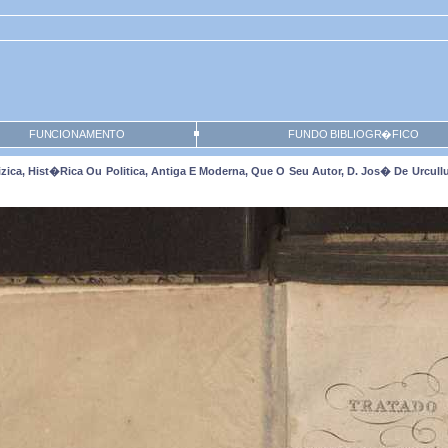
FUNCIONAMENTO
FUNDO BIBLIOGR�FICO
ica, Hist�rica Ou Politica, Antiga E Moderna, Que O Seu Autor, D. Jos� De Urcullu, 