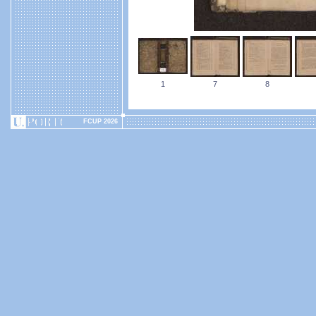
1
7
8
FCUP 2026