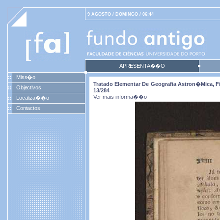
9 AGOSTO / DOMINGO / 06:44
APRESENTA��O
Miss�o
Tratado Elementar De Geografia Astron�mica, Fiz
Objectivos
13/284
Ver mais informa��o
Localiza��o
Contactos