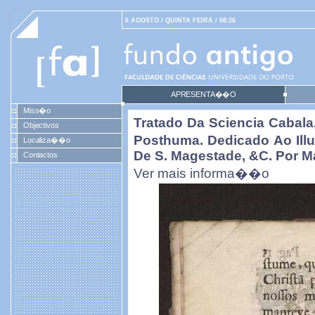
6 AGOSTO / QUINTA FEIRA / 08:26
APRESENTA��O
Miss�o
Tratado Da Sciencia Cabala
Objectivos
Posthuma. Dedicado Ao Ill
Localiza��o
De S. Magestade, &c. Por Ma
Contactos
Ver mais informa��o