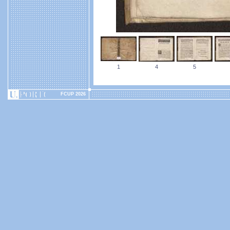
1
4
5
FCUP 2026