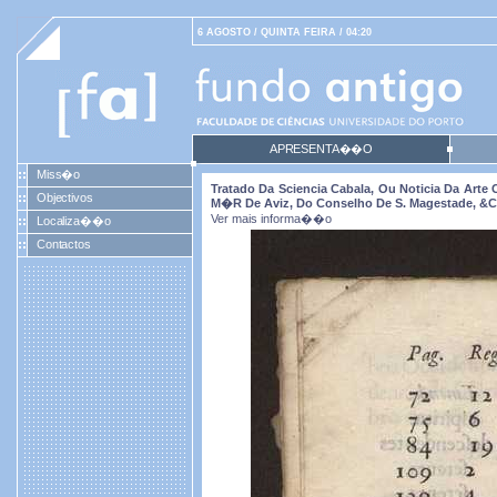
6 AGOSTO / QUINTA FEIRA / 04:20
APRESENTA��O
Miss�o
Tratado Da Sciencia Cabala, Ou Noticia Da Arte
Objectivos
M�r De Aviz, Do Conselho De S. Magestade, &c. P
Ver mais informa��o
Localiza��o
Contactos