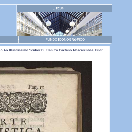
FC
UP
FUNDO ICONOGR�FICO
o Ao Illustrissimo Senhor D. Fran.co Caetano Mascarenhas, Prior