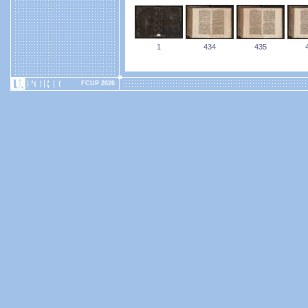
1
434
435
FCUP 2026