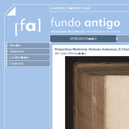
8 AGOSTO / S�BADO / 20:18
APRESENTA��O
Miss�o
Polyanthea Medicinal. Noticias Galenicas, E Ch
Objectivos
Ver mais informa��o
Localiza��o
Contactos