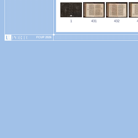
1
431
432
FCUP 2026