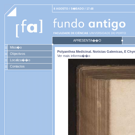
8 AGOSTO / S�BADO / 17:48
APRESENTA��O
Miss�o
Polyanthea Medicinal. Noticias Galenicas, E Ch
Objectivos
Ver mais informa��o
Localiza��o
Contactos