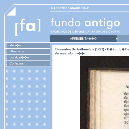
8 AGOSTO / S�BADO / 20:48
APRESENTA��O
Miss�o
Elementos De Arithmetica (1791) - B�zout, �ti
Objectivos
Ver mais informa��o
Localiza��o
Contactos