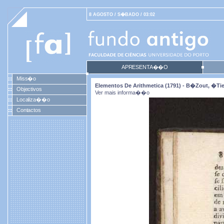
8 AGOSTO / S�BADO / 03:02
APRESENTA��O
Miss�o
Elementos De Arithmetica (1791) - B�zout, �ti
Objectivos
Ver mais informa��o
Localiza��o
Contactos