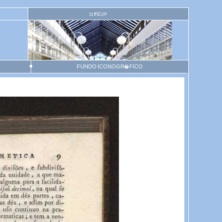
FC
UP
FUNDO ICONOGR�FICO