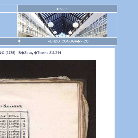
FC
UP
FUNDO ICONOGR�FICO
o (1785) - B�zout, �tienne 211/244