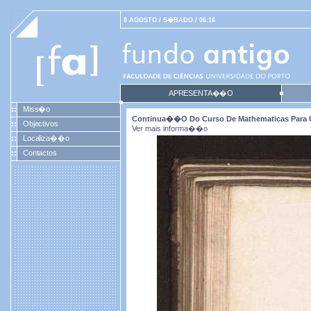
8 AGOSTO / S�BADO / 06:16
APRESENTA��O
Miss�o
Continua��o Do Curso De Mathematicas Para U
Objectivos
Ver mais informa��o
Localiza��o
Contactos