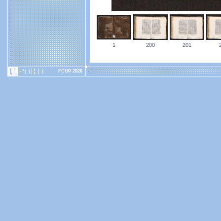
1
200
201
FCUP 2026