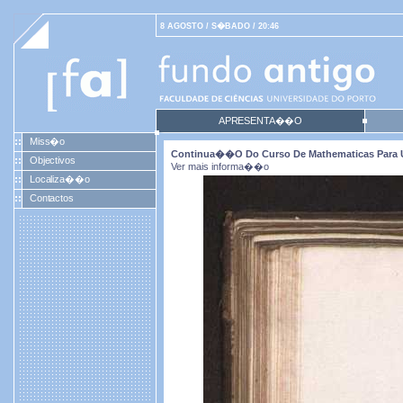
8 AGOSTO / S�BADO / 20:46
APRESENTA��O
Miss�o
Continua��o Do Curso De Mathematicas Para U
Objectivos
Ver mais informa��o
Localiza��o
Contactos