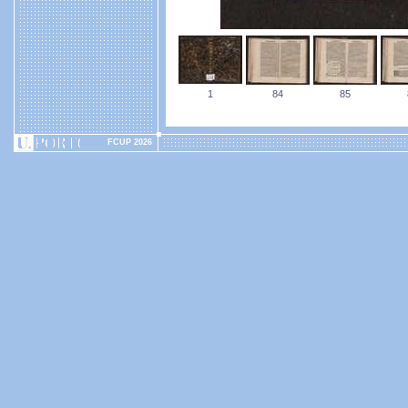
1
84
85
FCUP 2026