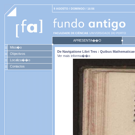
9 AGOSTO / DOMINGO / 14:04
APRESENTA��O
Miss�o
De Navigatione Libri Tres : Quibus Mathematicae 
Objectivos
Ver mais informa��o
Localiza��o
Contactos