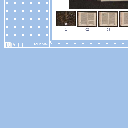
1
82
83
FCUP 2026