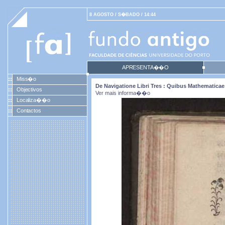
8 AGOSTO / S�BADO / 14:44
APRESENTA��O
Miss�o
De Navigatione Libri Tres : Quibus Mathematicae 
Objectivos
Ver mais informa��o
Localiza��o
Contactos