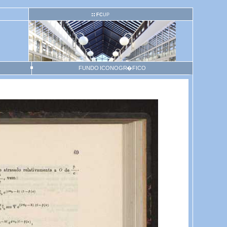
FC
UP
FUNDO ICONOGR�FICO