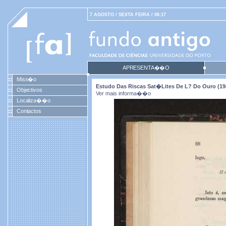
7 AGOSTO / SEXTA FEIRA / 06:17
APRESENTA��O
Miss�o
Estudo Das Riscas Sat�lites De L? Do Ouro (19
Objectivos
Ver mais informa��o
Localiza��o
Contactos