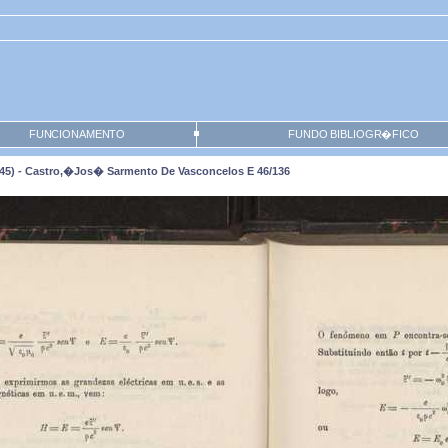
FUNCIONAMENTO
FUNDO BIBLIOGR�FICO
45) - Castro,�Jos� Sarmento De Vasconcelos E 46/136