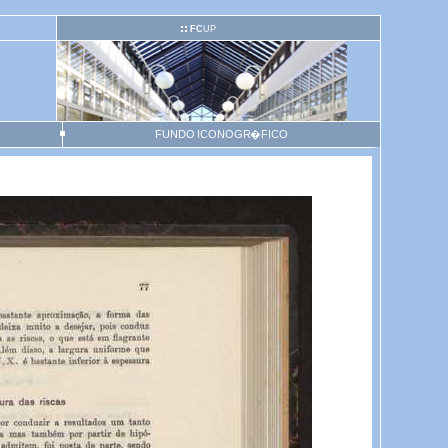
FC
UP
FUNDO ICONOGR�FICO