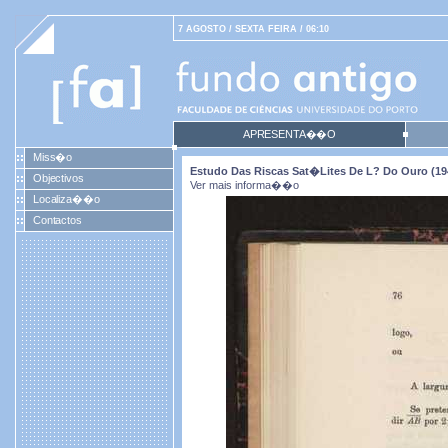
7 AGOSTO / SEXTA FEIRA / 06:10
APRESENTA��O
Miss�o
Estudo Das Riscas Sat�lites De L? Do Ouro (19
Objectivos
Ver mais informa��o
Localiza��o
Contactos