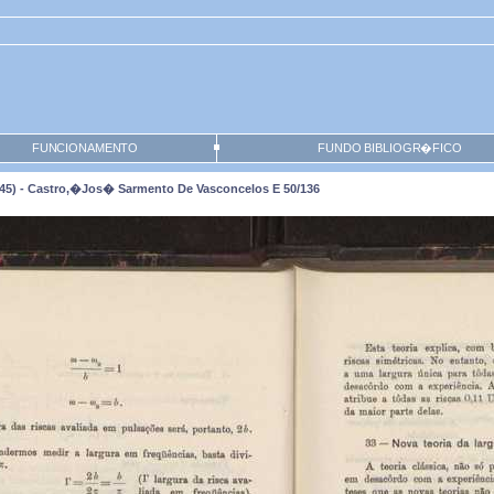
FUNCIONAMENTO
FUNDO BIBLIOGR�FICO
45) - Castro,�Jos� Sarmento De Vasconcelos E 50/136