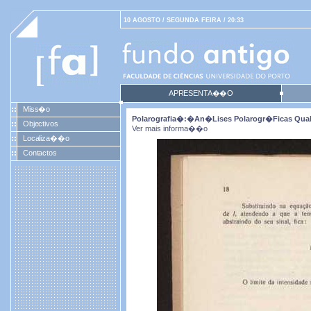
10 AGOSTO / SEGUNDA FEIRA / 20:33
APRESENTA��O
Miss�o
Polarografia�:�an�lises Polarogr�ficas Quali
Objectivos
Ver mais informa��o
Localiza��o
Contactos