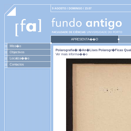
9 AGOSTO / DOMINGO / 15:07
APRESENTA��O
Miss�o
Polarografia�:�an�lises Polarogr�ficas Quali
Objectivos
Ver mais informa��o
Localiza��o
Contactos