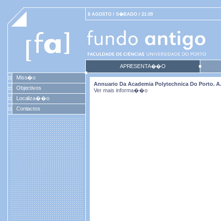
8 AGOSTO / S�BADO / 21:09
APRESENTA��O
Miss�o
Annuario Da Academia Polytechnica Do Porto. A. 33
Objectivos
Ver mais informa��o
Localiza��o
Contactos