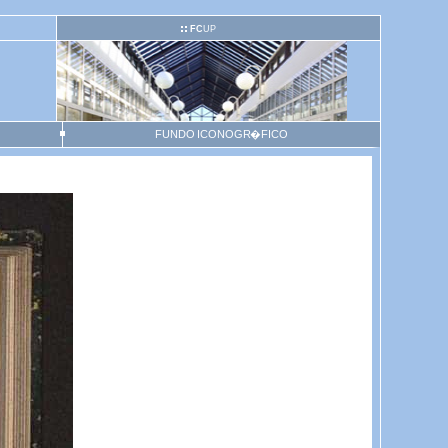
FC
UP
FUNDO ICONOGR�FICO