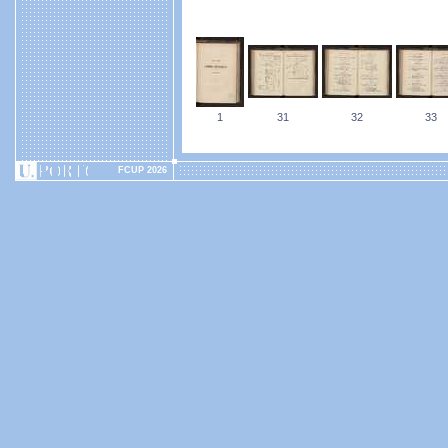
1
31
32
33
FCUP 2026