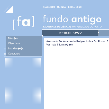
6 AGOSTO / QUINTA FEIRA / 08:28
APRESENTA��O
Miss�o
Annuario Da Academia Polytechnica Do Porto. A. 3
Objectivos
Ver mais informa��o
Localiza��o
Contactos