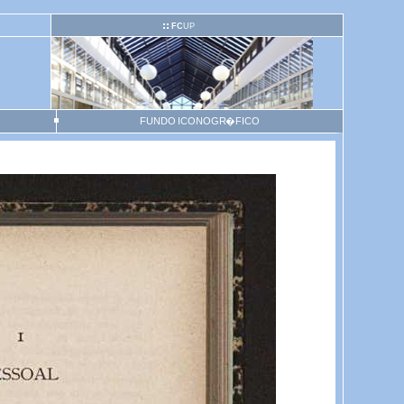
FC
UP
FUNDO ICONOGR�FICO