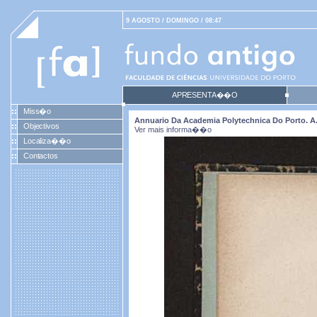
9 AGOSTO / DOMINGO / 08:47
APRESENTA��O
Miss�o
Annuario Da Academia Polytechnica Do Porto. A. 1
Objectivos
Ver mais informa��o
Localiza��o
Contactos